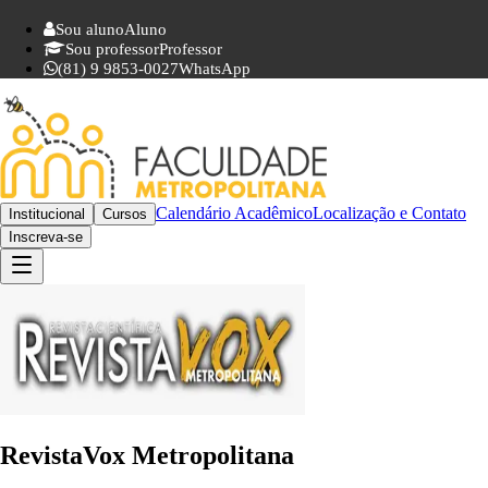
Sou aluno
Aluno
Sou professor
Professor
(81) 9 9853-0027
WhatsApp
Calendário Acadêmico
Localização e Contato
Institucional
Cursos
Inscreva-se
RevistaVox
Metropolitana